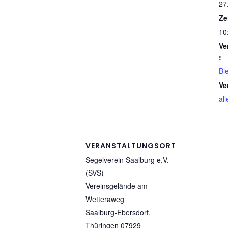
27
Ze
10
Ve
:
Bl
Ve
al
VERANSTALTUNGSORT
Segelverein Saalburg e.V.
(SVS)
Vereinsgelände am
Wetteraweg
Saalburg-Ebersdorf
,
Thüringen
07929