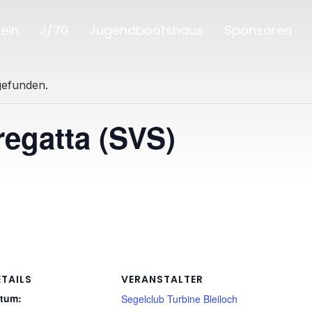
ein
J/70
Jugendbootshaus
Sponsoren
tgefunden.
egatta (SVS)
ETAILS
VERANSTALTER
tum:
Segelclub Turbine Bleiloch