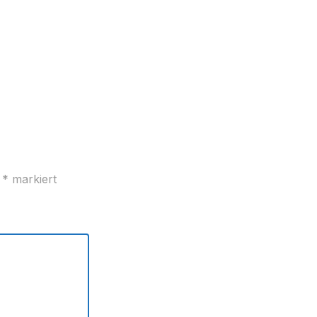
t
*
markiert