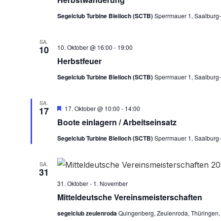
Segelclub Turbine Bleiloch (SCTB)
Sperrmauer 1, Saalburg-
SA.
10. Oktober @ 16:00
-
19:00
10
Herbstfeuer
Segelclub Turbine Bleiloch (SCTB)
Sperrmauer 1, Saalburg-
SA.
Hervorgehoben
17. Oktober @ 10:00
-
14:00
17
Boote einlagern / Arbeitseinsatz
Segelclub Turbine Bleiloch (SCTB)
Sperrmauer 1, Saalburg-
SA.
31
31. Oktober
-
1. November
Mitteldeutsche Vereinsmeisterschaften
segelclub zeulenroda
Quingenberg, Zeulenroda, Thüringen