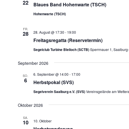
22
Blaues Band Hohenwarte (TSCH)
Hohenwarte (TSCH)
FR.
28. August @ 17:30
-
19:00
28
Freitagsregatta (Reservetermin)
Segelclub Turbine Bleiloch (SCTB)
Sperrmauer 1, Saalburg-
September 2026
6. September @ 14:00
-
17:00
SO.
6
Herbstpokal (SVS)
Segelverein Saalburg e.V. (SVS)
Vereinsgelände am Wettera
Oktober 2026
SA.
10. Oktober
10
Herbstwanderung